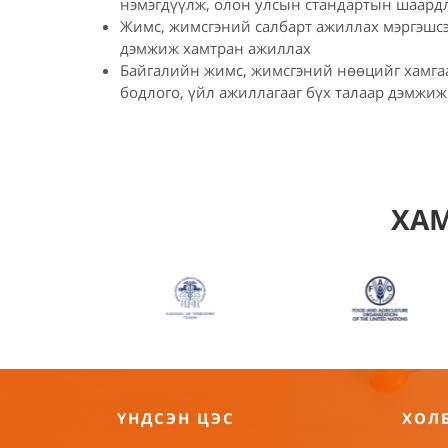
нэмэгдүүлж, олон улсын стандартын шаардл
Жимс, жимсгэний салбарт ажиллах мэргэшсэ
дэмжиж хамтран ажиллах
Байгалийн жимс, жимсгэний нөөцийг хамгаа
бодлого, үйл ажиллагааг бүх талаар дэмжи
ХАМ
ҮНДСЭН ЦЭС
ХОЛ