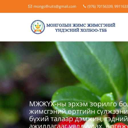
mongolfruits@gmail.com
(976) 70156339, 991163