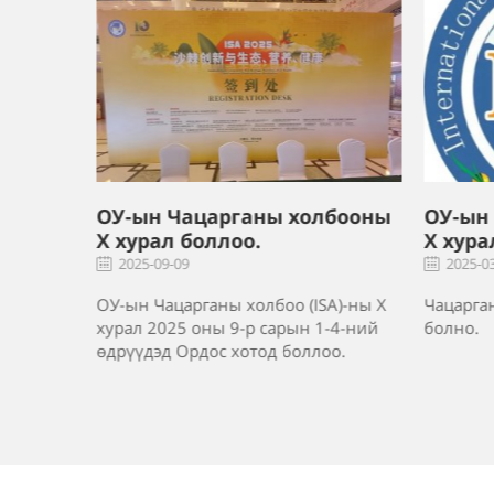
лбооны
ОУ-ын Чацарганы холбооны
"Азий
X хурал 2025 онд болно.
2024" 
шинжи
2025-03-24
2024-1
A)-ны Х
Чацарганы хөгжлийн чуулган Ордост
-4-ний
болно.
о.