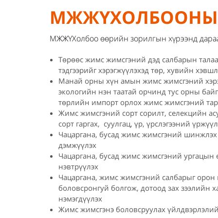
МЖЖҮХОЛБООНЫ 
МЖЖҮХолбоо өөрийн зорилгын хүрээнд дараах
Төрөөс жимс жимсгэний дэд салбарын талаар
тэдгээрийг хэрэгжүүлэхэд төр, хувийн хэвшл
Манай орны хүн амын жимс жимсгэний хэрэг
экологийн нэн таатай орчинд тус орны байг
төрлийн импорт орлох жимс жимсгэний тари
Жимс жимсгэний сорт сорилт, селекцийн ас
сорт гаргах, суулгац, үр, үрслэгээний үрж
Чацаргана, бусад жимс жимсгэний шинжлэх 
дэмжүүлэх
Чацаргана, бусад жимс жимсгэний ургацын 
нэвтрүүлэх
Чацаргана, жимс жимсгэний салбарыг орон н
боловсронгуй болгож, дотоод зах зээлийн 
нэмэгдүүлэх
Жимс жимсгэнэ боловсруулах үйлдвэрлэлийн