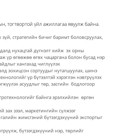
, тогтвортой үйл ажиллагаа явуулж байна.
 зүй, стратегийн бичиг баримт боловсруулах,
далд нухацтай дүгнэлт хийж эх орны
аж үр өгөөжөө өгөх чацаргана болон бусад нэр
айдлыг хангахад чиглүүлэх
өлд зохицсон сортуудыг нутагшуулах, шинэ
ехнологийг үр бүтээлтэй хэрэглэн нэвтрүүлэх
гжүүлэх асуудлыг төр, засгийн бодлогоор
агротехнологийг байнга эрэлхийлэн өргөн
й зах зээл, маркетингийн сүлжээг
айгалийн жимсгэний бүтээгдэхүүний экспортыг
трүүлж, бүтээгдэхүүний нэр, төрлийг