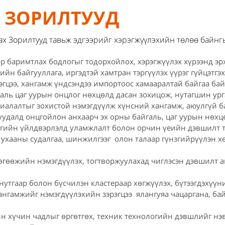
ЗОРИЛТУУД
 Зорилтууд тавьж эдгээрийг хэрэгжүүлэхийн төлөө байнгын
 баримтлах бодлогыг тодорхойлох, хэрэгжүүлэх хүрээнд эрх
ийн байгууллага, иргэдтэй хамтран тэргүүлэх үүрэг гүйцэтгэх
цээ, хангамж үндсэндээ импортоос хамааралтай байгаа бай
аль цаг уурын онцлог нөхцөлд дасан зохицож, нутагшин ург
алалтыг зохистой нэмэгдүүлж хүнсний хангамж, аюулгүй б
уудалд онцгойлон анхаарч эх орны байгаль, цаг уурын нөхц
үүлгийн үйлдвэрлэлд уламжлалт болон орчин үеийн дэвшилт т
ухааны судалгаа, шинжилгээг олон талаар гүнзгийрүүлэн хө
өгөөжийн нэмэгдүүлэх, тогтворжуулахад чиглэсэн дэвшилт 
утгаар болон бүсчилэн кластераар хөгжүүлэх, бүтээгдэхүүни
хангамжийг нэмэгдүүлэхийн зэрэгцээ ялангуяа чацаргана, б
 хүчин чадлыг өргөтгөх, техник технологийн дэвшлийг нэв