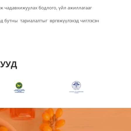
аж чадавхижуулах бодлого, үйл ажиллагааг
од бутны тариалалтыг өргөжүүлэхэд чиглэсэн
ГУУД