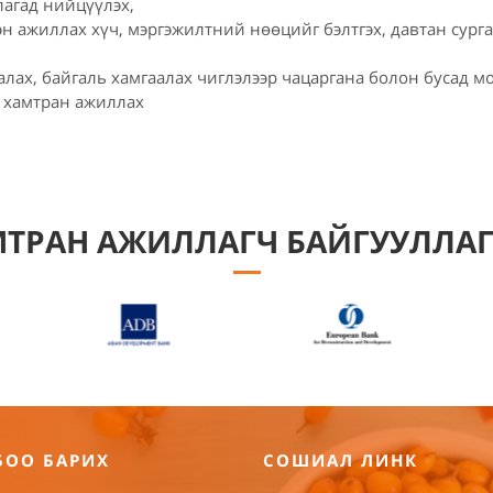
агад нийцүүлэх,
н ажиллах хүч, мэргэжилтний нөөцийг бэлтгэх, давтан сург
лах, байгаль хамгаалах чиглэлээр чацаргана болон бусад м
ж хамтран ажиллах
ТРАН АЖИЛЛАГЧ БАЙГУУЛЛА
БОО БАРИХ
СОШИАЛ ЛИНК