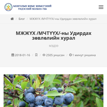
Блог
МЖЖҮХ /МЧТҮҮХ/-ны Удирдах зөвлөлийн хурал
МЖЖҮХ /МЧТҮҮХ/-ны Удирдах
зөвлөлийн хурал
мэдээ
2018-01-16
2505
уншсан
1
минут уншина