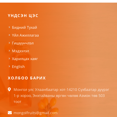
ҮНДСЭН ЦЭС
Бидний Тухай
Үйл Ажиллагаа
Гишүүнчлэл
Мэдээлэл
Харилцах хаяг
English
ХОЛБОО БАРИХ
Монгол улс Улаанбаатар хот-14210 Сүхбаатар дүүрэг
1-р хороо, Энхтайваны өргөн чөлөө Азмон төв 503
тоот
mongolfruits@gmail.com