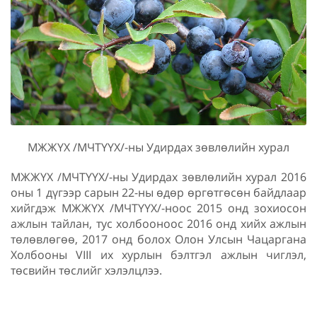
МЖЖҮХ /МЧТҮҮХ/-ны Удирдах зөвлөлийн хурал
МЖЖҮХ /МЧТҮҮХ/-ны Удирдах зөвлөлийн хурал 2016
оны 1 дүгээр сарын 22-ны өдөр өргөтгөсөн байдлаар
хийгдэж МЖЖҮХ /МЧТҮҮХ/-ноос 2015 онд зохиосон
ажлын тайлан, тус холбооноос 2016 онд хийх ажлын
төлөвлөгөө, 2017 онд болох Олон Улсын Чацаргана
Холбооны VIII их хурлын бэлтгэл ажлын чиглэл,
төсвийн төслийг хэлэлцлээ.