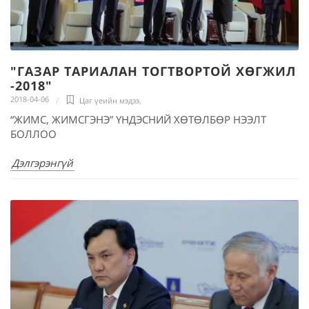
"ГАЗАР ТАРИАЛАН ТОГТВОРТОЙ ХӨГЖИЛ
-2018"
2018-04-06
Цаг үеийн мэдээ
,
“ЖИМС, ЖИМСГЭНЭ” ҮНДЭСНИЙ ХӨТӨЛБӨР НЭЭЛТ
БОЛЛОО
Дэлгэрэнгүй