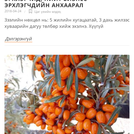
ЭРХЛЭГЧДИЙН АНХААРАЛ
2018-04-24
Цаг үеийн мэдээ
,
Зээлийн нөхцөл нь: 5 жилийн хугацаатай, 3 дахь жилээс
хуваарийн дагуу төлбөр хийж эхэлнэ. Хүүгүй
Дэлгэрэнгүй