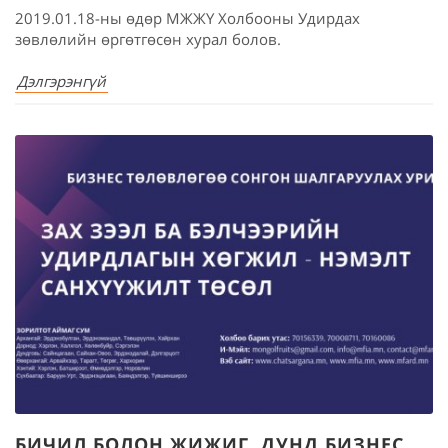
2019.01.18-ны өдөр МЖЖҮ Холбооны Удирдах
зөвлөлийн өргөтгөсөн хурал болов.
Дэлгэрэнгүй
БИЧИЛ БОЛОН ЖИЖИГ, ДУНД БИЗНЕС