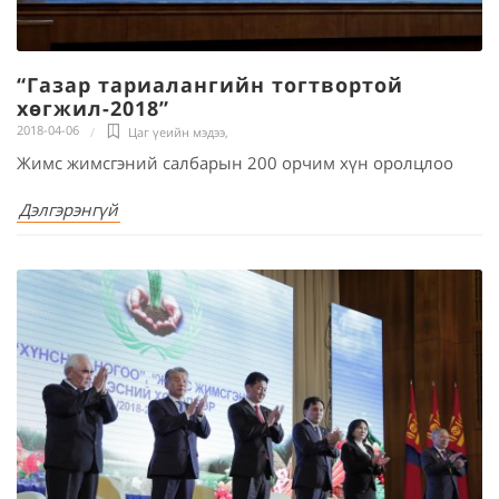
“Газар тариалангийн тогтвортой
хөгжил-2018”
2018-04-06
Цаг үеийн мэдээ
,
Жимс жимсгэний салбарын 200 орчим хүн оролцлоо
Дэлгэрэнгүй