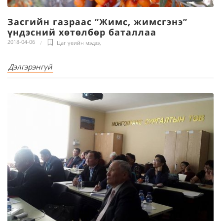
Засгийн газраас “Жимс, жимсгэнэ”
үндэсний хөтөлбөр баталлаа
2018-04-06
Цаг үеийн мэдээ
,
Дэлгэрэнгүй