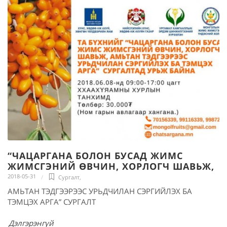
“ЧАЦАРГАНА БОЛОН БУСАД ЖИМС
ЖИМСГЭНИЙ ӨВЧИН, ХОРЛОГЧ ШАВЬЖ,
2018-05-31
Сургалт
,
АМЬТАН ТЭДГЭЭРЭЭС УРЬДЧИЛАН СЭРГИЙЛЭХ БА
ТЭМЦЭХ АРГА” СУРГАЛТ
Дэлгэрэнгүй