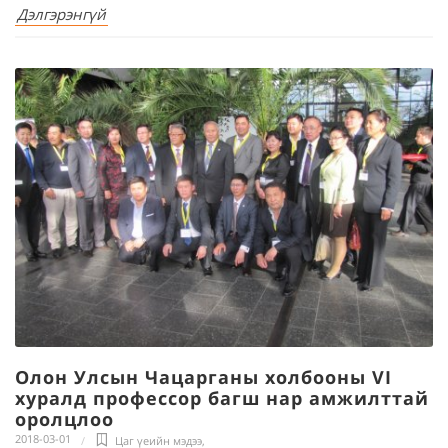
Дэлгэрэнгүй
Олон Улсын Чацарганы холбооны VI
хуралд профессор багш нар амжилттай
оролцлоо
2018-03-01
Цаг үеийн мэдээ
,