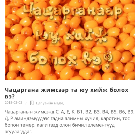
Чацаргана жимсээр та юу хийж болох
вэ?
2018-03-03
Цаг үеийн мэдээ
,
Чацарганын жимсэнд С, А, Е, К, В1, В2, ВЗ, В4, В5, В6, В9,
Д, Р аминдэмүүдээс гадна алимны хүчил, каротин, тос
бопон төмөр, кали гээд олон бичил элементүүд
агуулагддаг.