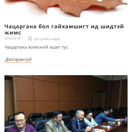
Чацаргана бол гайхамшигт ид шидтэй
жимс
2018-02-06
Цаг үеийн мэдээ
,
Чацаргана жимсний ашиг тус
Дэлгэрэнгүй