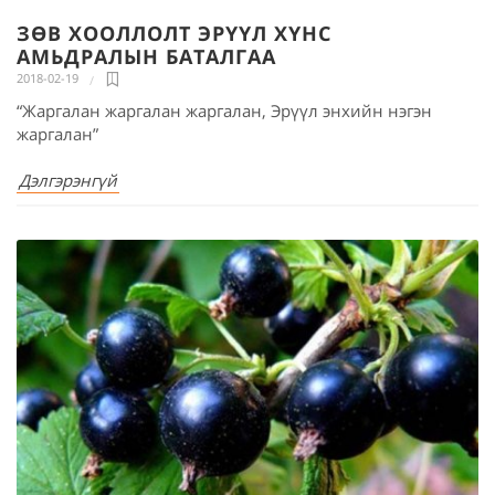
ЗӨВ ХООЛЛОЛТ ЭРҮҮЛ ХҮНС
АМЬДРАЛЫН БАТАЛГАА
2018-02-19
“Жаргалан жаргалан жаргалан, Эрүүл энхийн нэгэн
жаргалан”
Дэлгэрэнгүй