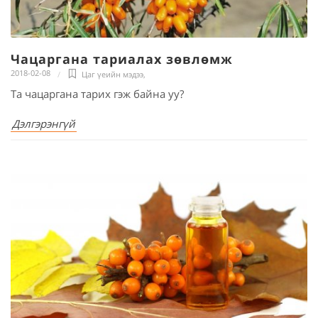
Чацаргана тариалах зөвлөмж
2018-02-08
Цаг үеийн мэдээ
,
Та чацаргана тарих гэж байна уу?
Дэлгэрэнгүй