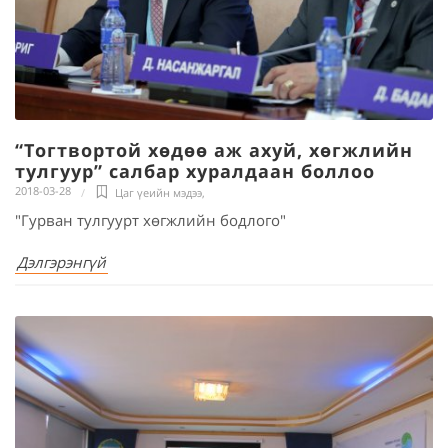
“Тогтвортой хөдөө аж ахуй, хөгжлийн
тулгуур” салбар хуралдаан боллоо
2018-03-28
Цаг үеийн мэдээ
,
"Гурван тулгуурт хөгжлийн бодлого"
Дэлгэрэнгүй