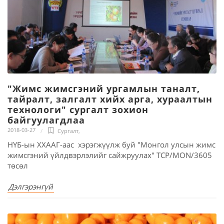
"Жимс жимсгэний ургамлын таналт,
тайралт, залгалт хийх арга, хураалтын
технологи" сургалт зохион
байгуулагдлаа
2018-03-27
Сургалт
,
НҮБ-ын ХХААГ-аас хэрэгжүүлж буй "Монгол улсын жимс
жимсгэний үйлдвэрлэлийг сайжруулах" TCP/MON/3605
төсөл
Дэлгэрэнгүй