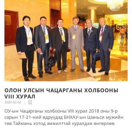
ОЛОН УЛСЫН ЧАЦАРГАНЫ ХОЛБООНЫ
VIII ХУРАЛ
2020-02-04
ОУ-ын Чацарганы холбооны VIII хурал 2018 оны 9-р
сарын 17-21-ний өдрүүдэд БНХАУ-ын Шаньси мужийн
төв Тайюань хотод амжилттай хуралдаж өнгөрлөө.