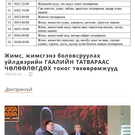
Жимс, жимсгэнэ боловсруулах
үйлдвэрийн ГААЛИЙН ТАТВАРААС
ЧӨЛӨӨЛӨГДӨХ тоног төхөөрөмжүүд
2020-02-20
Дэлгэрэнгүй