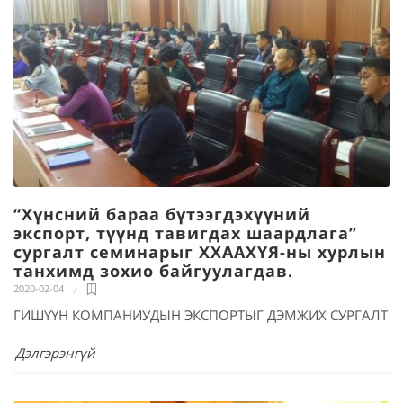
“Хүнсний бараа бүтээгдэхүүний
экспорт, түүнд тавигдах шаардлага”
сургалт сeминарыг ХХААХҮЯ-ны хурлын
танхимд зохио байгуулагдав.
2020-02-04
ГИШҮҮН КОМПАНИУДЫН ЭКСПОРТЫГ ДЭМЖИХ СУРГАЛТ
Дэлгэрэнгүй