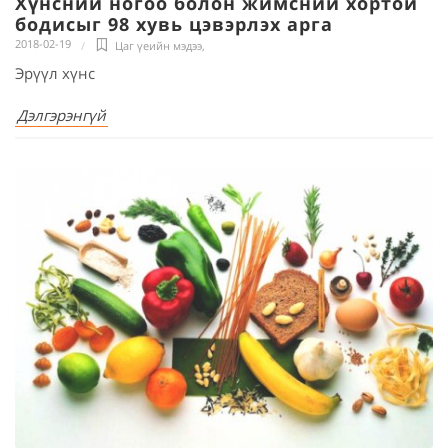
Хүнсний ногоо болон жимсний хортой
бодисыг 98 хувь цэвэрлэх арга
2018-02-19
Цаг үеийн мэдээ
,
Эрүүл хүнс
Дэлгэрэнгүй