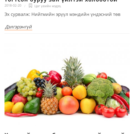
2018-02-20
Цаг үеийн мэдээ
,
Эх сурвалж: Нийгмийн эрүүл мэндийн үндэсний төв
Дэлгэрэнгүй