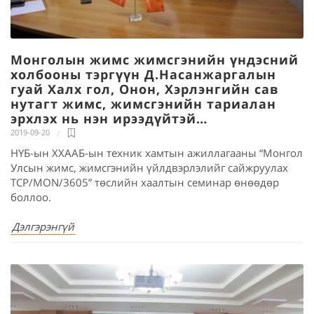
Монголын жимс жимсгэнийн үндэсний
холбооны тэргүүн Д.Насанжаргалын
гуай Халх гол, Онон, Хэрлэнгийн сав
нутагт жимс, жимсгэнийн тариалан
эрхлэх нь нэн ирээдүйтэй…
2019-09-20
НҮБ-ын ХХААБ-ын техник хамтын ажиллагааны “Монгол
Улсын жимс, жимсгэнийн үйлдвэрлэлийг сайжруулах
TCP/MON/3605” төслийн хаалтын семинар өнөөдөр
боллоо.
Дэлгэрэнгүй