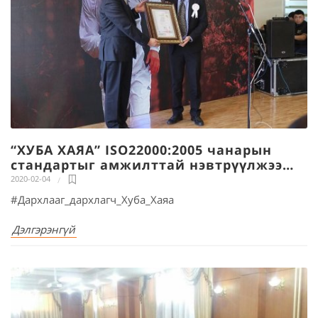
“ХУБА ХАЯА” ISO22000:2005 чанарын
стандартыг амжилттай нэвтрүүлжээ…
2020-02-04
#Дархлааг_дархлагч_Хуба_Хаяа
Дэлгэрэнгүй