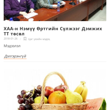
ХАА-н Нэмүү Өртгийн Сүлжээг Дэмжих
ТТ төсөл
2018-01-26
Цаг үеийн мэдээ
,
Мэдээлэл
Дэлгэрэнгүй