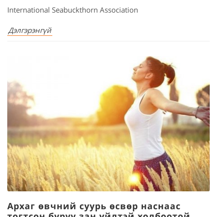
International Seabuckthorn Association
Дэлгэрэнгүй
Архаг өвчний суурь өсвөр наснаас
тогтсон буруу зан үйлтэй холбоотой