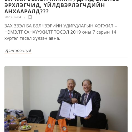
ЭРХЛЭГЧИД, ҮЙЛДВЭРЛЭГЧДИЙН
АНХААРАЛД???
2020-02-04
ЗАХ ЗЭЭЛ БА БЭЛЧЭЭРИЙН УДИРДЛАГЫН ХӨГЖИЛ –
НЭМЭЛТ САНХҮҮЖИЛТ ТӨСӨЛ 2019 оны 7 сарын 14
хүртэл төсөл хүлээн авна.
Дэлгэрэнгүй