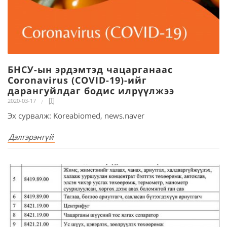
БНСУ-ын эрдэмтэд чацарганаас
Coronavirus (COVID-19)-ийг
дарангуйлдаг бодис илрүүлжээ
2020-03-17
Эх сурвалж: Koreabiomed, news.naver
Дэлгэрэнгүй