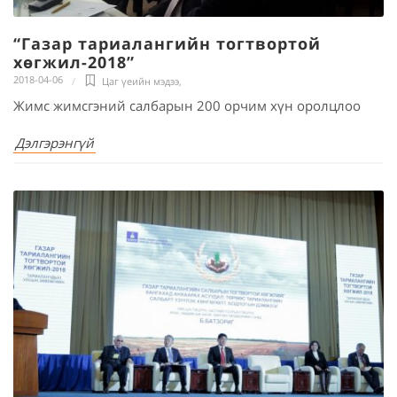
“Газар тариалангийн тогтвортой
хөгжил-2018”
2018-04-06
Цаг үеийн мэдээ
,
Жимс жимсгэний салбарын 200 орчим хүн оролцлоо
Дэлгэрэнгүй