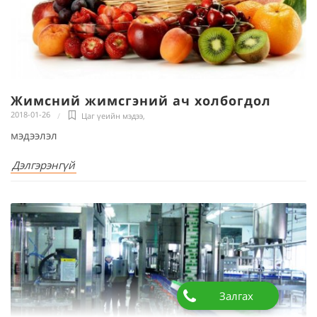
Жимсний жимсгэний ач холбогдол
2018-01-26
Цаг үеийн мэдээ
,
мэдээлэл
Дэлгэрэнгүй
Залгах