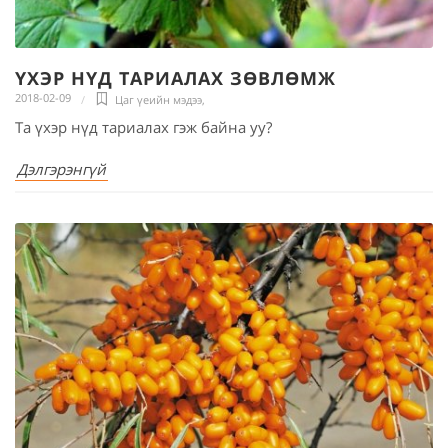
ҮХЭР НҮД ТАРИАЛАХ ЗӨВЛӨМЖ
2018-02-09
Цаг үеийн мэдээ
,
Та үхэр нүд тариалах гэж байна уу?
Дэлгэрэнгүй