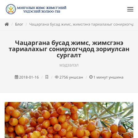
Блог
Чацаргана бусад жимс, жимсгэнэ тариалахыг сонирхогчдод
Чацаргана бусад жимс, жимсгэнэ
тариалахыг сонирхогчдод зориулсан
сургалт
мэдээлэл
2018-01-16
2756
уншсан
1
минут уншина