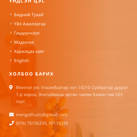
ҮНДСЭН ЦЭС
Бидний Тухай
Үйл Ажиллагаа
Гишүүнчлэл
Мэдээлэл
Харилцах хаяг
English
ХОЛБОО БАРИХ
Монгол улс Улаанбаатар хот-14210 Сүхбаатар дүүрэг
1-р хороо, Энхтайваны өргөн чөлөө Азмон төв 503
тоот
mongolfruits@gmail.com
(976) 70156339, 99116339