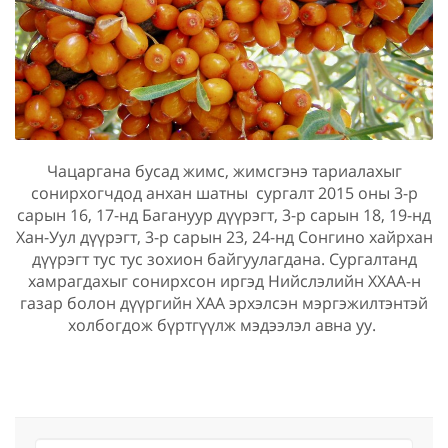
Чацаргана бусад жимс, жимсгэнэ тариалахыг
сонирхогчдод анхан шатны сургалт 2015 оны 3-р
сарын 16, 17-нд Багануур дүүрэгт, 3-р сарын 18, 19-нд
Хан-Уул дүүрэгт, 3-р сарын 23, 24-нд Сонгино хайрхан
дүүрэгт тус тус зохион байгуулагдана. Сургалтанд
хамрагдахыг сонирхсон иргэд Нийслэлийн ХХАА-н
газар болон дүүргийн ХАА эрхэлсэн мэргэжилтэнтэй
холбогдож бүртгүүлж мэдээлэл авна уу.