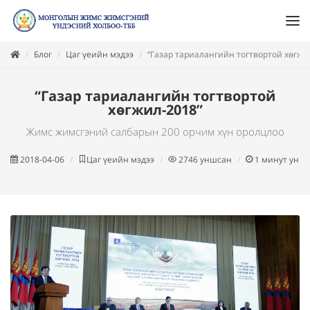
Блог
Цаг үеийн мэдээ
“Газар тариалангийн тогтвортой хөгжи
“Газар тариалангийн тогтвортой
хөгжил-2018”
Жимс жимсгэний салбарын 200 орчим хүн оролцлоо
2018-04-06
Цаг үеийн мэдээ
2746
уншсан
1
минут унш