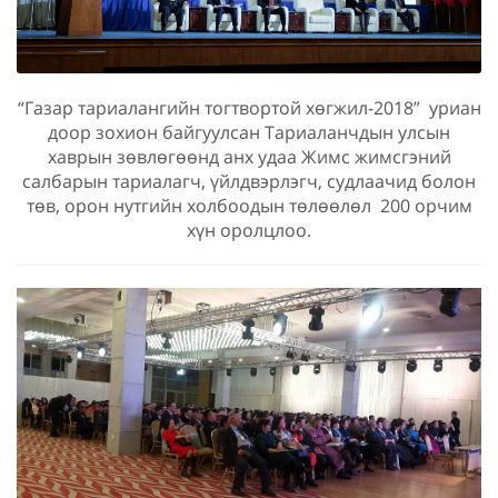
“Газар тариалангийн тогтвортой хөгжил-2018” уриан
доор зохион байгуулсан Тариаланчдын улсын
хаврын зөвлөгөөнд анх удаа Жимс жимсгэний
салбарын тариалагч, үйлдвэрлэгч, судлаачид болон
төв, орон нутгийн холбоодын төлөөлөл 200 орчим
хүн оролцлоо.