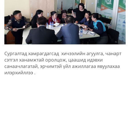
Сургалтад хамрагдагсад хичээлийн агуулга, чанарт
сэтгэл ханамжтай оролцож, цаашид идэвхи
санаачлагатай, эрчимтэй үйл ажиллагаа явуулахаа
илэрхийллээ .