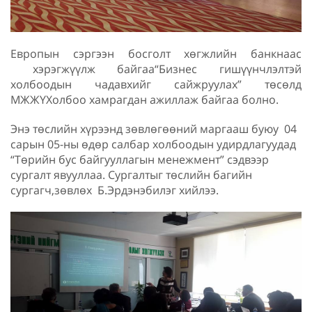
Европын сэргээн босголт хөгжлийн банкнаас
хэрэгжүүлж байгаа“Бизнес гишүүнчлэлтэй
холбоодын чадавхийг сайжруулах” төсөлд
МЖЖҮХолбоо хамрагдан ажиллаж байгаа болно.
Энэ төслийн хүрээнд зөвлөгөөний маргааш буюу 04
сарын 05-ны өдөр салбар холбоодын удирдлагуудад
“Төрийн бус байгууллагын менежмент” сэдвээр
сургалт явууллаа. Сургалтыг төслийн багийн
сургагч,зөвлөх Б.Эрдэнэбилэг хийлээ.