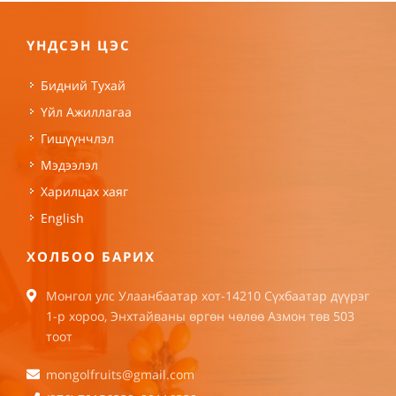
ҮНДСЭН ЦЭС
Бидний Тухай
Үйл Ажиллагаа
Гишүүнчлэл
Мэдээлэл
Харилцах хаяг
English
ХОЛБОО БАРИХ
Монгол улс Улаанбаатар хот-14210 Сүхбаатар дүүрэг
1-р хороо, Энхтайваны өргөн чөлөө Азмон төв 503
тоот
mongolfruits@gmail.com