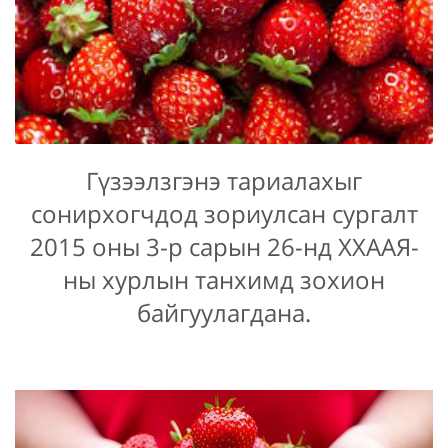
Гүзээлзгэнэ тариалахыг
сонирхогчдод зориулсан сургалт
2015 оны 3-р сарын 26-нд ХХААЯ-
ны хурлын танхимд зохион
байгуулагдана.