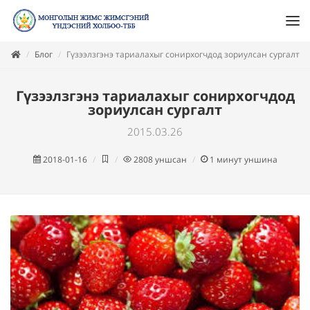
Блог
Гүзээлзгэнэ тариалахыг сонирхогчдод зориулсан сургалт
Гүзээлзгэнэ тариалахыг сонирхогчдод
зориулсан сургалт
2015.03.26
2018-01-16
2808
уншсан
1
минут уншина