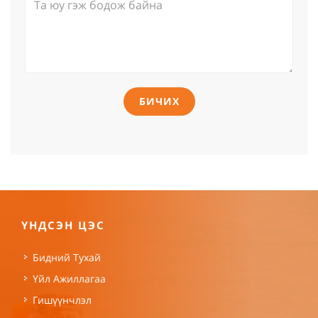
БИЧИХ
ҮНДСЭН ЦЭС
Бидний Тухай
Үйл Ажиллагаа
Гишүүнчлэл