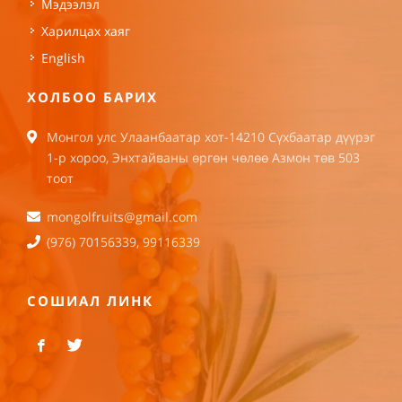
Мэдээлэл
Харилцах хаяг
English
ХОЛБОО БАРИХ
Монгол улс Улаанбаатар хот-14210 Сүхбаатар дүүрэг
1-р хороо, Энхтайваны өргөн чөлөө Азмон төв 503
тоот
mongolfruits@gmail.com
(976) 70156339, 99116339
СОШИАЛ ЛИНК