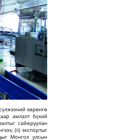
 сүлжээний хөрөнгө
хаар амлалт бүхий
лалтыг сайжруулан
ээх; (ii) экспортыг
ацыг Монгол улсын