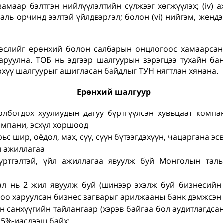
амаар бэлтгэн нийлүүлэлтийн сүлжээг хөгжүүлэх; (iv)
галь орчинд ээлтэй үйлдвэрлэл; болон (vi) нийгэм, жен
төслийг ерөнхий болон салбарын онцлогоос хамаарсан
аруулна. ТОБ нь эдгээр шалгуурын зэрэгцээ тухайн б
рхүү шалгуурыг ашигласан байдлыг ТУН нягтлан хянана.
Ерөнхий шалгуур
лбогдох хуулиудын дагуу бүртгүүлсэн хувьцаат компа
омпани, эсхүл хоршоод
рьс шир, оёдол, мах, сүү, сүүн бүтээгдэхүүн, чацаргана эс
л ажиллагаа
үртгэлтэй, үйл ажиллагаа явуулж буй Монголын тал
ал нь 2 жил явуулж буй (шинээр эхэлж буй бизнесийн
оо харуулсан бизнес загварыг арилжааны банк дэмжсэн
 санхүүгийн тайлангаар (хэрэв байгаа бол аудитлагдсан
.5%-иасдээш байх;