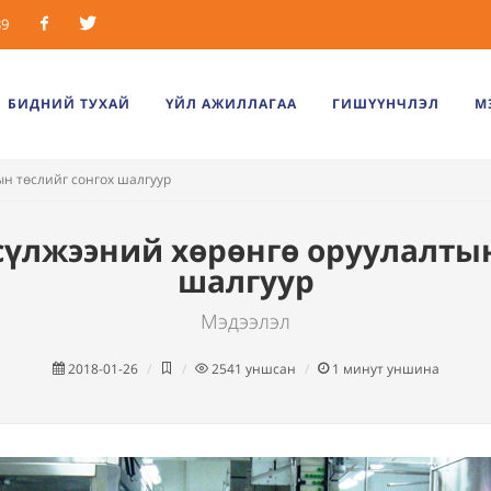
39
Facebook
Twitter
БИДНИЙ ТУХАЙ
ҮЙЛ АЖИЛЛАГАА
ГИШҮҮНЧЛЭЛ
М
ын төслийг сонгох шалгуур
сүлжээний хөрөнгө оруулалтын
шалгуур
Мэдээлэл
2018-01-26
2541
уншсан
1
минут уншина