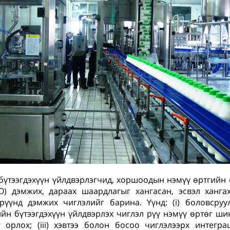
 бүтээгдэхүүн үйлдвэрлэгчид, хоршоодын нэмүү өртгийн
О) дэмжих, дараах шаардлагыг хангасан, эсвэл ханга
үрүүнд дэмжих чиглэлийг барина. Үүнд: (i) боловсруу
йн бүтээгдэхүүн үйлдвэрлэх чиглэл рүү нэмүү өртөг шинг
 орлох; (iii) хэвтээ болон босоо чиглэлээрх интегр