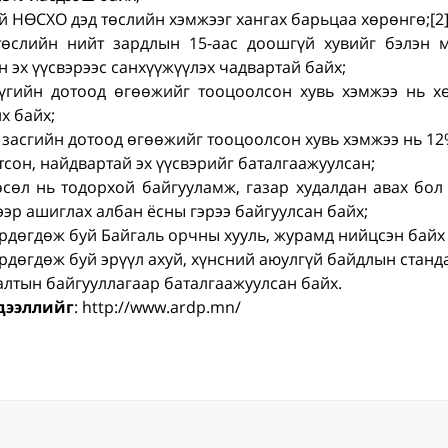
й НӨСХО дэд төслийн хэмжээг хангах барьцаа хөрөнгө;[2
өслийн нийт зардлын 15-аас доошгүй хувийг бэлэн 
 эх үүсвэрээс санхүүжүүлэх чадвартай байх;
үгийн дотоод өгөөжийг тооцоолсон хувь хэмжээ нь х
х байх;
засгийн дотоод өгөөжийг тооцоолсон хувь хэмжээ нь 12
тсон, найдвартай эх үүсвэрийг баталгаажуулсан;
сөл нь тодорхой байгууламж, газар худалдан авах бол
ээр ашиглах албан ёсны гэрээ байгуулсан байх;
рдөгдөж буй Байгаль орчны хууль, журамд нийцсэн байх 
рдөгдөж буй эрүүл ахуй, хүнсний аюулгүй байдлын станд
лтын байгууллагаар баталгаажуулсан байх.
дээллийг
: http://www.ardp.mn/