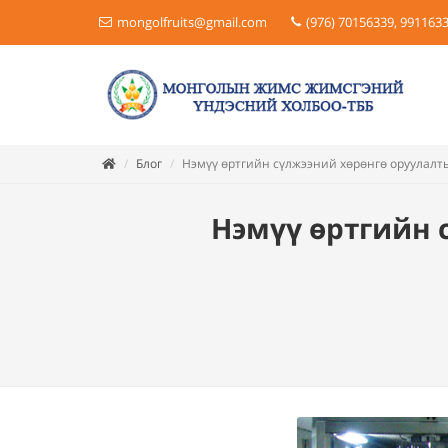
mongolfruits@gmail.com
(976) 70156339, 991163
Блог
Нэмүү өртгийн сүлжээний хөрөнгө оруулалт
Нэмүү өртгийн 