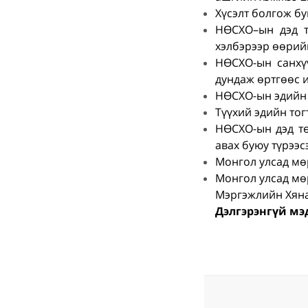
Хүсэлт болгож бу
НӨСХО–ын дэд т
хэлбэрээр өөрийн
НӨСХО-ын санхү
дундаж өртгөөс и
НӨСХО-ын эдийн 
Түүхий эдийн тог
НӨСХО-ын дэд тө
авах буюу түрээс
Монгол улсад мө
Монгол улсад мө
Мэргэжлийн Хяна
Дэлгэрэнгүй мэ