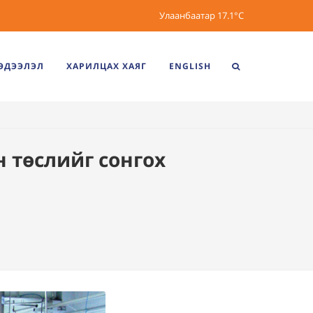
Улаанбаатар
17.1°C
ЭДЭЭЛЭЛ
ХАРИЛЦАХ ХАЯГ
ENGLISH
 төслийг сонгох