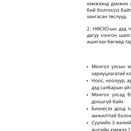
хэмжээнд дэмжих з
бий болгох;(v) бай
хангасан төслүүд.
2. НӨСХО-ын дэд 
дагуу сонгон шалг
ашиглах бөгөөд тэ
Монгол улсын хо
хариуцлагатай к
Ноос, ноолуур, а
дэд салбарын үй
Монгол улсад б
доошгүй байх
Бизнесээ доод т
амжилттай болох
Сүүлийн 3 жилийн
ашгийн хэмжээ 2