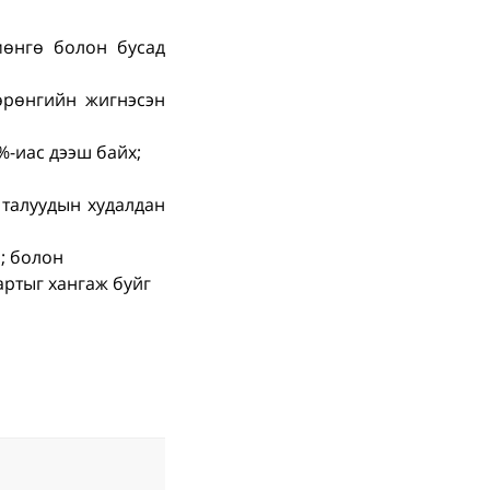
]
мөнгө болон бусад
өрөнгийн жигнэсэн
%-иас дээш байх;
 талуудын худалдан
; болон
артыг хангаж буйг