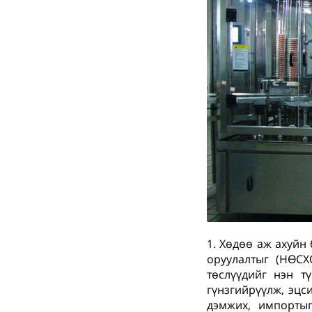
1. Хөдөө аж ахуйн
оруулалтыг (НӨСХ
төслүүдийг нэн т
гүнзгийрүүлж, эцси
дэмжих, импортыг