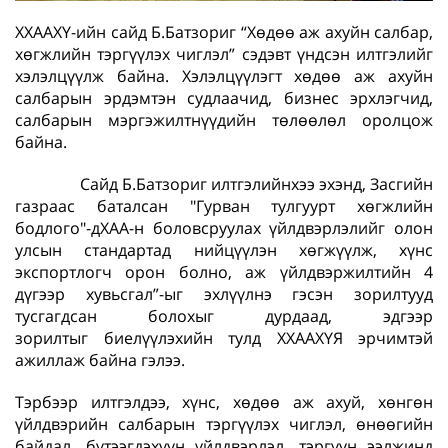
ХХААХҮ-ийн сайд Б.Батзориг “Хөдөө аж ахуйн салбар,
хөгжлийн тэргүүлэх чиглэл” сэдэвт үндсэн илтгэлийг
хэлэлцүүлж байна. Хэлэлцүүлэгт хөдөө аж ахуйн
салбарын эрдэмтэн судлаачид, бизнес эрхлэгчид,
салбарын мэргэжилтнүүдийн төлөөлөл оролцож
байна.
Сайд Б.Батзориг илтгэлийнхээ эхэнд, Засгийн
газраас баталсан "Гурван тулгуурт хөгжлийн
бодлого"-дХАА-н боловсруулах үйлдвэрлэлийг олон
улсын стандартад нийцүүлэн хөгжүүлж, хүнс
экспортлогч орон болно, аж үйлдвэржилтийн 4
дүгээр хувьсгал”-ыг эхлүүлнэ гэсэн зорилтууд
тусгагдсан болохыг дурдаад, эдгээр
зорилтыг биелүүлэхийн тулд ХХААХҮЯ эрчимтэй
ажиллаж байна гэлээ.
Тэрбээр илтгэлдээ, хүнс, хөдөө аж ахуй, хөнгөн
үйлдвэрийн салбарын тэргүүлэх чиглэл, өнөөгийн
байдал, бүтээгдэхүүн үйлдвэрлэл, тэргүүн ээлжинд