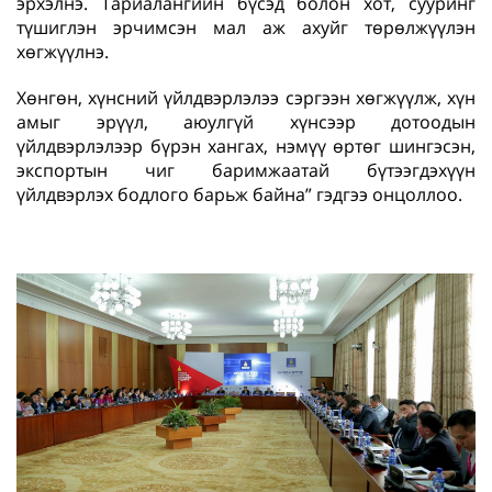
эрхэлнэ. Тариалангийн бүсэд болон хот, сууринг
түшиглэн эрчимсэн мал аж ахуйг төрөлжүүлэн
хөгжүүлнэ.
Хөнгөн, хүнсний үйлдвэрлэлээ сэргээн хөгжүүлж, хүн
амыг эрүүл, аюулгүй хүнсээр дотоодын
үйлдвэрлэлээр бүрэн хангах, нэмүү өртөг шингэсэн,
экспортын чиг баримжаатай бүтээгдэхүүн
үйлдвэрлэх бодлого барьж байна” гэдгээ онцоллоо.