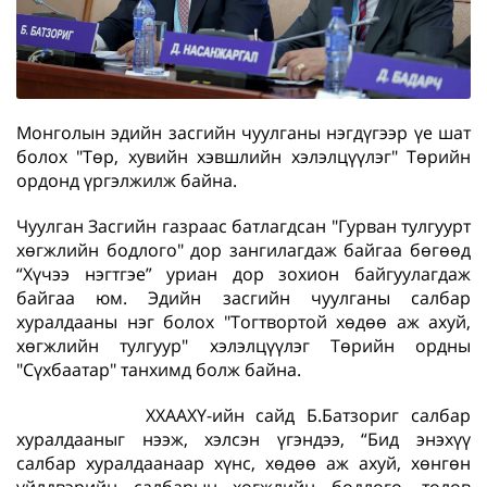
Монголын эдийн засгийн чуулганы нэгдүгээр үе шат
болох "Төр, хувийн хэвшлийн хэлэлцүүлэг" Төрийн
ордонд үргэлжилж байна.
Чуулган Засгийн газраас батлагдсан "Гурван тулгуурт
хөгжлийн бодлого" дор зангилагдаж байгаа бөгөөд
“Хүчээ нэгтгэе” уриан дор зохион байгуулагдаж
байгаа юм. Эдийн засгийн чуулганы салбар
хуралдааны нэг болох "Тогтвортой хөдөө аж ахуй,
хөгжлийн тулгуур" хэлэлцүүлэг Төрийн ордны
"Сүхбаатар" танхимд болж байна.
ХХААХҮ-ийн сайд Б.Батзориг салбар
хуралдааныг нээж, хэлсэн үгэндээ, “Бид энэхүү
салбар хуралдаанаар хүнс, хөдөө аж ахуй, хөнгөн