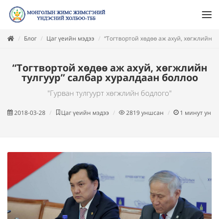
Блог
Цаг үеийн мэдээ
“Тогтвортой хөдөө аж ахуй, хөгжлийн т
“Тогтвортой хөдөө аж ахуй, хөгжлийн
тулгуур” салбар хуралдаан боллоо
"Гурван тулгуурт хөгжлийн бодлого"
2018-03-28
Цаг үеийн мэдээ
2819
уншсан
1
минут унш