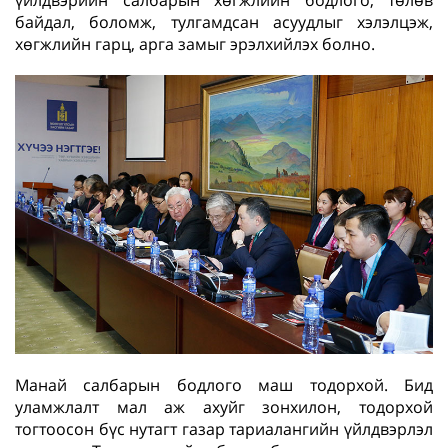
үйлдвэрийн салбарын хөгжлийн бодлого, төлөв
байдал, боломж, тулгамдсан асуудлыг хэлэлцэж,
хөгжлийн гарц, арга замыг эрэлхийлэх болно.
Манай салбарын бодлого маш тодорхой. Бид
уламжлалт мал аж ахуйг зонхилон, тодорхой
тогтоосон бүс нутагт газар тариалангийн үйлдвэрлэл