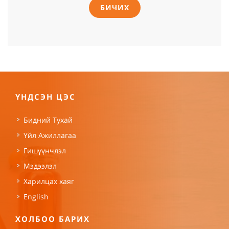
БИЧИХ
ҮНДСЭН ЦЭС
Бидний Тухай
Үйл Ажиллагаа
Гишүүнчлэл
Мэдээлэл
Харилцах хаяг
English
ХОЛБОО БАРИХ