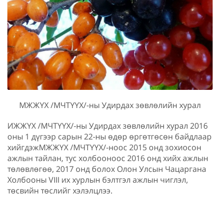
МЖЖҮХ /МЧТҮҮХ/-ны Удирдах зөвлөлийн хурал
ИЖЖҮХ /МЧТҮҮХ/-ны Удирдах зөвлөлийн хурал 2016
оны 1 дүгээр сарын 22-ны өдөр өргөтгөсөн байдлаар
хийгдэжМЖЖҮХ /МЧТҮҮХ/-ноос 2015 онд зохиосон
ажлын тайлан, тус холбооноос 2016 онд хийх ажлын
төлөвлөгөө, 2017 онд болох Олон Улсын Чацаргана
Холбооны VIII их хурлын бэлтгэл ажлын чиглэл,
төсвийн төслийг хэлэлцлээ.