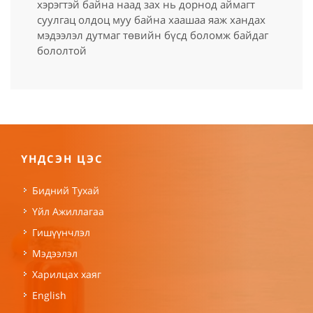
хэрэгтэй байна наад зах нь дорнод аймагт
суулгац олдоц муу байна хаашаа яаж хандах
мэдээлэл дутмаг төвийн бүсд боломж байдаг
бололтой
ҮНДСЭН ЦЭС
Бидний Тухай
Үйл Ажиллагаа
Гишүүнчлэл
Мэдээлэл
Харилцах хаяг
English