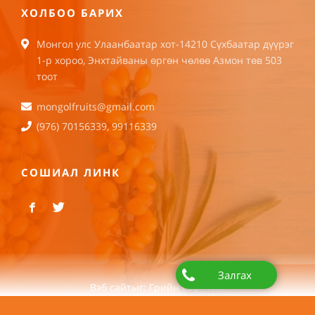
ХОЛБОО БАРИХ
Монгол улс Улаанбаатар хот-14210 Сүхбаатар дүүрэг
1-р хороо, Энхтайваны өргөн чөлөө Азмон төв 503
тоот
mongolfruits@gmail.com
(976) 70156339, 99116339
СОШИАЛ ЛИНК
Залгах
Вэб сайт
ыг:
Грийн софт ХХК