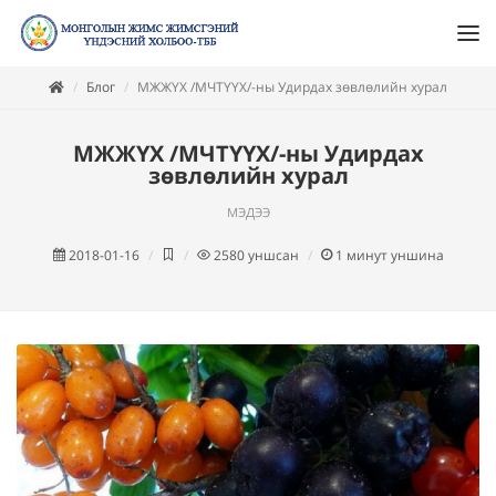
Блог
МЖЖҮХ /МЧТҮҮХ/-ны Удирдах зөвлөлийн хурал
МЖЖҮХ /МЧТҮҮХ/-ны Удирдах
зөвлөлийн хурал
мэдээ
2018-01-16
2580
уншсан
1
минут уншина