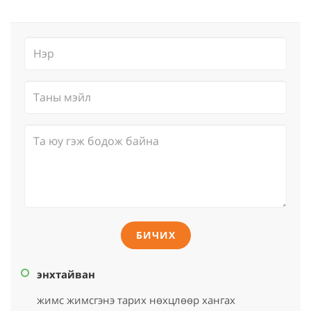
БИЧИХ
энхтайван
жимс жимсгэнэ тарих нөхцлөөр хангах