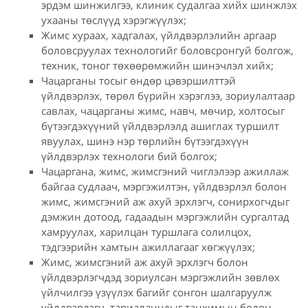
эрдэм шинжилгээ, клиник судалгаа хийх шинжлэх
ухааны төслүүд хэрэгжүүлэх;
Жимс хураах, хадгалах, үйлдвэрлэлийн аргаар
боловсруулах технологийг боловсронгуй болгож,
техник, тоног төхөөрөмжийн шинэчлэл хийх;
Чацарганы тосыг өндөр цэвэршилттэй
үйлдвэрлэх, төрөл бүрийн хэрэглээ, зориулалтаар
савлах, чацарганы жимс, навч, мөчир, холтосыг
бүтээгдэхүүний үйлдвэрлэлд ашиглах туршилт
явуулах, шинэ нэр төрлийн бүтээгдэхүүн
үйлдвэрлэх технологи бий болгох;
Чацаргана, жимс, жимсгэний чиглэлээр ажиллаж
байгаа судлаач, мэргэжилтэн, үйлдвэрлэл болон
жимс, жимсгэний аж ахуй эрхлэгч, сонирхогчдыг
дэмжин дотоод, гадаадын мэргэжлийн сургалтад
хамруулах, харилцан туршлага солилцох,
тэдгээрийн хамтын ажиллагааг хөгжүүлэх;
Жимс, жимсгэний аж ахуй эрхлэгч болон
үйлдвэрлэгчдэд зориулсан мэргэжлийн зөвлөх
үйлчилгээ үзүүлэх багийг сонгон шалгаруулж
үйлдвэрлэгч, тариаланчдыг танхимын болон