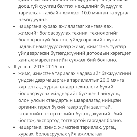
доошгүй суулгац бэлтгэх нөхцөлийг бүрдүүлж
тариалсан талбайн хэмжээг 10.0 мянган га хүртэл
нэмэгдүүлнэ.
чацаргана хураах ажиллагааг хөнгөвчлөх,
жимсийг боловсруулах техник, технологийг
боловсронгуй болгож, үйлдвэрлэлийн хүчин
чадлыг нэмэгдүүлснээр жимс, жимсгэнэ, түүгээр
үйлдвэрлэсэн бүтээгдэхүүний дотоодын хэрэгцээг
хангаж маркетингийн сүлжээг бий болгоно.
II үе шат-2013-2016 он
жимс, жимсгэнэ тариалах чадавхийг бэхжүүлсний
үндсэн дээр чацаргана тариалалтыг 20.0 мянга
хүртэл га-д хүргэн өндөр технологи бүхий
боловсруулах үйлдвэрийг бүсчлэн байгуулж,
олон улсын стандартын шаардлагад нийцсэн
органик гарал бүхий газар зүйн заалттай,
экологийн цэвэр нэрийн бүтээгдэхүүнийг бий
болгож, экспортод тогтвортой гаргадаг болно.
чацаргана, жимс, жимсгэнэ тариалах, ургац
хураах, боловсруулах үйл ажиллагааг