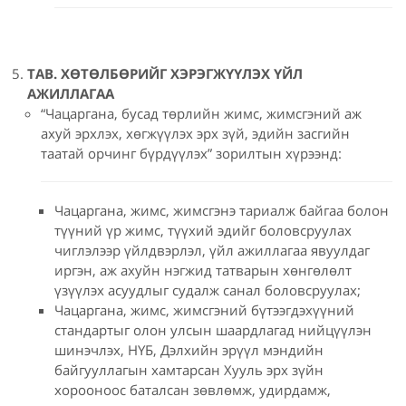
ТАВ. ХӨТӨЛБӨРИЙГ ХЭРЭГЖҮҮЛЭХ ҮЙЛ
АЖИЛЛАГАА
“Чацаргана, бусад төрлийн жимс, жимсгэний аж
ахуй эрхлэх, хөгжүүлэх эрх зүй, эдийн засгийн
таатай орчинг бүрдүүлэх” зорилтын хүрээнд:
Чацаргана, жимс, жимсгэнэ тариалж байгаа болон
түүний үр жимс, түүхий эдийг боловсруулах
чиглэлээр үйлдвэрлэл, үйл ажиллагаа явуулдаг
иргэн, аж ахуйн нэгжид татварын хөнгөлөлт
үзүүлэх асуудлыг судалж санал боловсруулах;
Чацаргана, жимс, жимсгэний бүтээгдэхүүний
стандартыг олон улсын шаардлагад нийцүүлэн
шинэчлэх, НҮБ, Дэлхийн эрүүл мэндийн
байгууллагын хамтарсан Хууль эрх зүйн
хорооноос баталсан зөвлөмж, удирдамж,