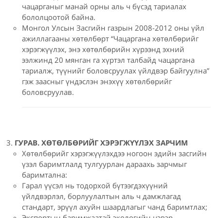
чацарганыг манай орны аль ч бүсэд тариалах
бололцоотой байна.
Монгол Улсын Засгийн газрын 2008-2012 оны үйл
ажиллагааны хөтөлбөрт “Чацаргана хөтөлбөрийг
хэрэгжүүлэх, энэ хөтөлбөрийн хүрээнд эхний
ээлжинд 20 мянган га хүртэл талбайд чацаргана
тариалж, түүнийг боловсруулах үйлдвэр байгуулна”
гэж заасныг үндэслэн энэхүү хөтөлбөрийг
боловсруулав.
ГУРАВ. ХӨТӨЛБӨРИЙГ ХЭРЭГЖҮҮЛЭХ ЗАРЧИМ
Хөтөлбөрийг хэрэгжүүлэхдээ ногоон эдийн засгийн
үзэл баримтлалд тулгуурлан дараахь зарчмыг
баримтална:
Гарал үүсэл нь тодорхой бүтээгдэхүүний
үйлдвэрлэл, борлуулалтын аль ч дамжлагад
стандарт, эрүүл ахуйн шаардлагыг чанд баримтлах;
Экспортын баримжаатай экологийн цэвэр