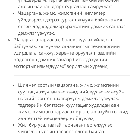
ажлын байран дээрх сургалтад хамруулах;
Чацаргана, жимс, жимсгэний чиглэлээр
үйлдвэрлэл дээрээ сургалт явуулж байгаа ажил
олгогчдод хөдөлмөр эрхлэлтийг дэмжих сангаас
дэмжлэг үзүүлэх.
“Чацаргана тариалах, боловсруулах үйлдвэр
байгуулах, хөгжүүлэх санаачилгыг технологийн
удирдлага, санхүү, хөрөнгө оруулалт, зээлийн
бодлогоор дэмжих замаар бүтээгдэхүүний
экспортыг нэмэгдүүлэх” зорилтын хүрээнд:
Шилмэл сортын чацаргана, жимс, жимсгэний
суулгац үржүүлэн зах зээлд нийлүүлэх аж ахуйн
нэгжийг сонгон шалгаруулж дэмжлэг үзүүлэх,
тэдгээрийн бэлтгэсэн суулгацыг худалдан авч
жимс, жимсгэнэ тариалах иргэн, аж ахуйн нэгжид
хөнгөлттэй нөхцөлөөр нийлүүлэх;
Жил бүр усалгаатай тариаланг өргөжүүлэх
чиглэлээр улсын төсвөөс олгож байгаа