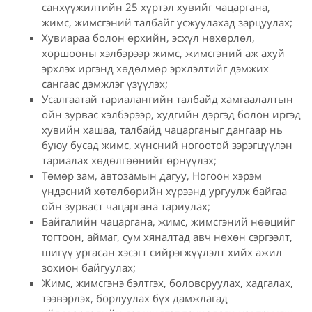
санхүүжилтийн 25 хүртэл хувийг чацаргана,
жимс, жимсгэний талбайг усжуулахад зарцуулах;
Хувиараа болон өрхийн, эсхүл нөхөрлөл,
хоршооны хэлбэрээр жимс, жимсгэний аж ахуй
эрхлэх иргэнд хөдөлмөр эрхлэлтийг дэмжих
сангаас дэмжлэг үзүүлэх;
Усалгаатай тариалангийн талбайд хамгаалалтын
ойн зурвас хэлбэрээр, худгийн дэргэд болон иргэд
хувийн хашаа, талбайд чацарганыг дангаар нь
буюу бусад жимс, хүнсний ногоотой зэрэгцүүлэн
тариалах хөдөлгөөнийг өрнүүлэх;
Төмөр зам, автозамын дагуу, Ногоон хэрэм
үндэсний хөтөлбөрийн хүрээнд ургуулж байгаа
ойн зурваст чацаргана тариулах;
Байгалийн чацаргана, жимс, жимсгэний нөөцийг
тогтоон, аймаг, сум хяналтад авч нөхөн сэргээлт,
шигүү ургасан хэсэгт сийрэгжүүлэлт хийх ажил
зохион байгуулах;
Жимс, жимсгэнэ бэлтгэх, боловсруулах, хадгалах,
тээвэрлэх, борлуулах бүх дамжлагад