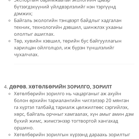
бүтээгдэхүүний үйлдвэрлэлийг нэн тэргүүнд
дэмжих;
Байгаль экологийн тэнцвэрт байдлыг хадгалан
техник, технологийн дэвшил, шинжлэх ухааны
ололтыг ашиглах.
Төр, хувийн хэвшил, төрийн бус байгууллагын
харилцан ойлголцол, иж бүрэн түншлэлийг
чухалчлах.
ДӨРӨВ. ХӨТӨЛБӨРИЙН ЗОРИЛГО, ЗОРИЛТ
Хөтөлбөрийн зорилго нь чацарганыг аж ахуйн
болон өрхийн тариалангийн чиглэлээр 20 мянган
га хүртэл талбайд тариалж цөлжилтөөс сэргийлэх,
хөрс, байгаль орчныг хамгаалах, хүн амыг амин дэм
бүхий жимс, жимсгэнээр тогтвортой хангахад
оршино.
Хөтөлбөрийн зорилгын хүрээнд дараахь зорилтыг