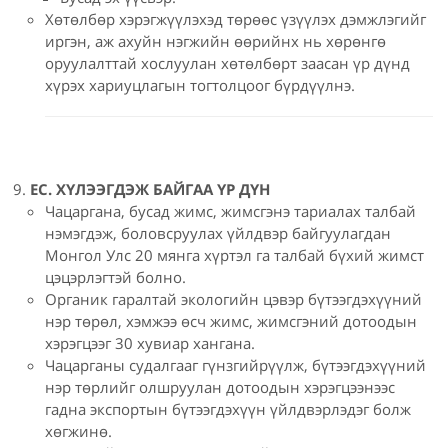
Хөтөлбөр хэрэгжүүлэхэд төрөөс үзүүлэх дэмжлэгийг
иргэн, аж ахуйн нэгжийн өөрийнх нь хөрөнгө
оруулалттай хослуулан хөтөлбөрт заасан үр дүнд
хүрэх хариуцлагын тогтолцоог бүрдүүлнэ.
ЕС. ХҮЛЭЭГДЭЖ БАЙГАА ҮР ДҮН
Чацаргана, бусад жимс, жимсгэнэ тариалах талбай
нэмэгдэж, боловсруулах үйлдвэр байгуулагдан
Монгол Улс 20 мянга хүртэл га талбай бүхий жимст
цэцэрлэгтэй болно.
Органик гаралтай экологийн цэвэр бүтээгдэхүүний
нэр төрөл, хэмжээ өсч жимс, жимсгэний дотоодын
хэрэгцээг 30 хувиар хангана.
Чацарганы судалгааг гүнзгийрүүлж, бүтээгдэхүүний
нэр төрлийг олшруулан дотоодын хэрэгцээнээс
гадна экспортын бүтээгдэхүүн үйлдвэрлэдэг болж
хөгжинө.