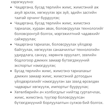
хэрэгжүүлнэ:
Чацаргана, бусад төрлийн жимс, жимсгэний аж
ахуй эрхлэх, хөгжүүлэх эрх зүй, эдийн засгийн
таатай орчинг бүрдүүлэх;
Чацаргана, бусад төрлийн жимс, жимсгэнэ
тариалах, хураан авах, боловсруулах технологийг
боловсронгуй болгох, мэргэжилтний чадавхийг
сайжруулах;
Чацаргана тариалах, боловсруулах үйлдвэр
байгуулах, хөгжүүлэх санаачилгыг технологийн
удирдлага, санхүү, хөрөнгө оруулалт, зээлийн
бодлогоор дэмжих замаар бүтээгдэхүүний
экспортыг нэмэгдүүлэх;
Бусад төрлийн жимс, жимсгэнэ тариалахыг
дэмжих замаар жимс, жимсгэний дотоодын
үйлдвэрлэлийг нэмэгдүүлэн зах зээлд өрсөлдөх
чадварыг хөгжүүлж, импортыг бууруулах;
Хөтөлбөрийн ач холбогдлыг нийтэд сурталчлах,
жимс, жимсгэнэ, түүгээр боловсруулсан
бүтээгдэхүүний борлуулалтын сүлжээ бий болгох.