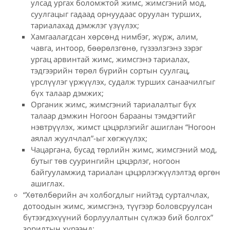
улсад ургах боломжтой жимс, жимсгэний мод,
суулгацыг гадаад орнуудаас оруулан турших,
тариалахад дэмжлэг үзүүлэх;
Хамгаалагдсан хөрсөнд нимбэг, жүрж, алим,
чавга, интоор, бөөрөлзгөнө, гүзээлзгэнэ зэрэг
ургац арвинтай жимс, жимсгэнэ тариалах,
тэдгээрийн төрөл бүрийн сортын суулгац,
үрслүүлэг үржүүлэх, судалж турших санаачилгыг
бүх талаар дэмжих;
Органик жимс, жимсгэний тариалалтыг бүх
талаар дэмжин Ногоон барааны тэмдэгтийг
нэвтрүүлэх, жимст цэцэрлэгийг ашиглан “Ногоон
аялал жуулчлал”-ыг хөгжүүлэх;
Чацаргана, бусад төрлийн жимс, жимсгэний мод,
бутыг төв суурингийн цэцэрлэг, ногоон
байгууламжид тариалан цэцэрлэгжүүлэлтэд өргөн
ашиглах.
“Хөтөлбөрийн ач холбогдлыг нийтэд сурталчлах,
дотоодын жимс, жимсгэнэ, түүгээр боловсруулсан
бүтээгдэхүүний борлуулалтын сүлжээ бий болгох”
зорилтын хүрээнд: