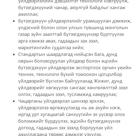
үйлдвэрлэлийн дэвшилтэт технологи нэвтрүүлж,
бүтээгдэхүүний чанар, аюулгүй байдлыг хангаж
ажиллах;
Бүтээгдэхүүн үйлдвэрлэлийг урамшуулан дэмжиж,
үндэсний болон олон улсын түвшинд монголын
газар зүйн заалттай бүтээгдэхүүнээр бүртгүүлэх
арга хэмжээ авах, гадаадын зах зээл,
маркетингийн судалгаа хийх;
Стандартын шаардлагад нийцсэн бага, дунд
оврын боловсруулах үйлдвэр болон эцсийн
бүтээгдэхүүн үйлдвэрлэж экспортлох орчин үеийн
техник, технологи бүхий томоохон цогцолбор
үйлдвэрийг бүсчлэн байгуулахад Жижиг, дунд
үйлдвэрийг хөгжүүлэх сангаас хөнгөлөлттэй зээл
олгох, гадаадын зээл, тусламжид хамруулах;
Чацарганы үйлдвэрлэл шинээр эрхлэх,
үйлдвэрлэлээ өргөжүүлэхэд нь аж ахуйн нэгж,
иргэд урт хугацаатай санхүүгийн эх үүсвэр олох
боломжийг бүрдүүлэх, эцсийн бүтээгдэхүүнээ
дотоод, гадаадын зэх зээлд борлуулах үйл
ажиллагаанд төрөөс дэмжлэг үзүүлэх.