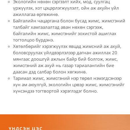
Экологийн нөхөн сэргээлт хийх, мод, суулгац
үржүүлэх, хот цэцэрлэгжүүлэлт, ойн аж ахуйн үйл
ажиллагаа өргөжинө.
Байгалийн чацаргана болон бусад жимс, жимсгэний
талбайг хамгаалалтад аван нөхөн сэргээж,
байгалийн жимс, жимсгэнийг зохистой ашиглах
тогтолцоо бүрдэнэ.
Хөтөлбөрийг хэрэгжүүлэх явцад жимсний аж ахуй,
боловсруулах үйлдвэрлэлээр дагнан ажиллах 20
мянгаас доошгүй ажлын байр бий болгож, жимс,
жимсгэний аж ахуй нь газар тариалангийн бие
даасан дэд салбар болон хөгжинө.
Таримал жимс, жимсгэний нэр төрөл нэмэгдсэнээр
хүн ам аюулгүй, экологийн цэвэр жимс, жимсгэнийг
хүнсэндээ тогтвортой хэрэглэдэг болно.
ҮНДСЭН ЦЭС