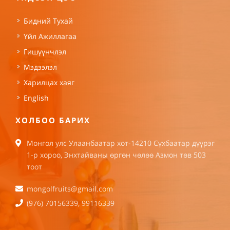
Бидний Тухай
Үйл Ажиллагаа
Гишүүнчлэл
Мэдээлэл
Харилцах хаяг
English
ХОЛБОО БАРИХ
Монгол улс Улаанбаатар хот-14210 Сүхбаатар дүүрэг
1-р хороо, Энхтайваны өргөн чөлөө Азмон төв 503
тоот
mongolfruits@gmail.com
(976) 70156339, 99116339