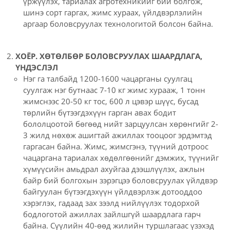
үржүүлэх, тариалах агротехникийг бий болгож,
шинэ сорт гаргах, жимс хураах, үйлдвэрлэлийн
аргаар боловсруулах технологитой болсон байна.
ХОЁР. ХӨТӨЛБӨР БОЛОВСРУУЛАХ ШААРДЛАГА,
ҮНДЭСЛЭЛ
Нэг га талбайд 1200-1600 чацарганы суулгац
суулгаж нэг бутнаас 7-10 кг жимс хурааж, 1 тонн
жимснээс 20-50 кг тос, 600 л цэвэр шүүс, бусад
төрлийн бүтээгдэхүүн гарган авах бодит
бололцоотой бөгөөд нийт зарцуулсан хөрөнгийг 2-
3 жилд нөхөж ашигтай ажиллах тооцоог эрдэмтэд
гаргасан байна. Жимс, жимсгэнэ, түүний дотроос
чацаргана тариалах хөдөлгөөнийг дэмжих, түүнийг
хүмүүсийн амьдрал ахуйгаа дээшлүүлэх, ажлын
байр бий болгохын зэрэгцээ боловсруулах үйлдвэр
байгуулан бүтээгдэхүүн үйлдвэрлэж дотооддоо
хэрэглэх, гадаад зах зээлд нийлүүлэх тодорхой
бодлоготой ажиллах зайлшгүй шаардлага гарч
байна. Сүүлийн 40-өөд жилийн туршлагаас үзэхэд