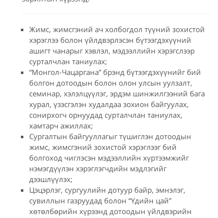
Жимс, жимсгэний ач холбогдол түүний зохистой
хэрэглээ болон үйлдвэрлэсэн бүтээгдэхүүний
ашигт чанарыг хэвлэл, мэдээллийн хэрэгслээр
сурталчлан таниулах;
“Монгол-Чацаргана” брэнд бүтээгдэхүүнийг бий
болгон дотоодын болон олон улсын уулзалт,
семинар, хэлэлцүүлэг, эрдэм шинжилгээний бага
хурал, үзэсгэлэн худалдаа зохион байгуулах,
сонирхогч орнуудад сурталчлан таниулах,
хамтарч ажиллах;
Сургалтын байгууллагыг түшиглэн дотоодын
жимс, жимсгэний зохистой хэрэглээг бий
болгоход чиглэсэн мэдээллийн хүртээмжийг
нэмэгдүүлэн хэрэглэгчдийн мэдлэгийг
дээшлүүлэх;
Цэцэрлэг, сургуулийн дотуур байр, эмнэлэг,
сувиллын газруудад болон “Үдийн цай”
хөтөлбөрийн хүрээнд дотоодын үйлдвэрийн