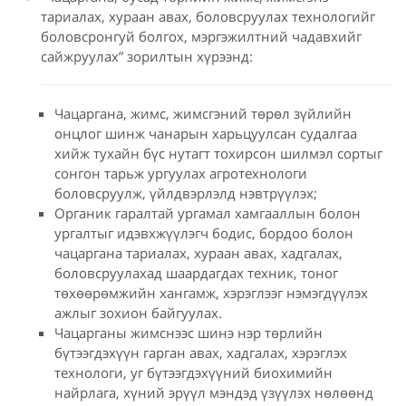
тариалах, хураан авах, боловсруулах технологийг
боловсронгуй болгох, мэргэжилтний чадавхийг
сайжруулах” зорилтын хүрээнд:
Чацаргана, жимс, жимсгэний төрөл зүйлийн
онцлог шинж чанарын харьцуулсан судалгаа
хийж тухайн бүс нутагт тохирсон шилмэл сортыг
сонгон тарьж ургуулах агротехнологи
боловсруулж, үйлдвэрлэлд нэвтрүүлэх;
Органик гаралтай ургамал хамгааллын болон
ургалтыг идэвхжүүлэгч бодис, бордоо болон
чацаргана тариалах, хураан авах, хадгалах,
боловсруулахад шаардагдах техник, тоног
төхөөрөмжийн хангамж, хэрэглээг нэмэгдүүлэх
ажлыг зохион байгуулах.
Чацарганы жимснээс шинэ нэр төрлийн
бүтээгдэхүүн гарган авах, хадгалах, хэрэглэх
технологи, уг бүтээгдэхүүний биохимийн
найрлага, хүний эрүүл мэндэд үзүүлэх нөлөөнд