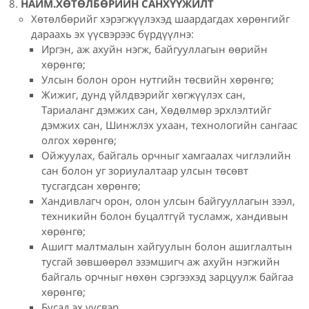
НАЙМ.ХӨТӨЛБӨРИЙН САНХҮҮЖИЛТ
Хөтөлбөрийг хэрэгжүүлэхэд шаардагдах хөрөнгийг
дараахь эх үүсвэрээс бүрдүүлнэ:
Иргэн, аж ахуйн нэгж, байгууллагын өөрийн
хөрөнгө;
Улсын болон орон нутгийн төсвийн хөрөнгө;
Жижиг, дунд үйлдвэрийг хөгжүүлэх сан,
Тариаланг дэмжих сан, Хөдөлмөр эрхлэлтийг
дэмжих сан, Шинжлэх ухаан, технологийн сангаас
олгох хөрөнгө;
Ойжуулах, байгаль орчныг хамгаалах чиглэлийн
сан болон уг зориулалтаар улсын төсөвт
тусгагдсан хөрөнгө;
Хандивлагч орон, олон улсын байгууллагын зээл,
техникийн болон буцалтгүй тусламж, хандивын
хөрөнгө;
Ашигт малтмалын хайгуулын болон ашиглалтын
тусгай зөвшөөрөл эзэмшигч аж ахуйн нэгжийн
байгаль орчныг нөхөн сэргээхэд зарцуулж байгаа
хөрөнгө;
Бусад эх үүсвэр.