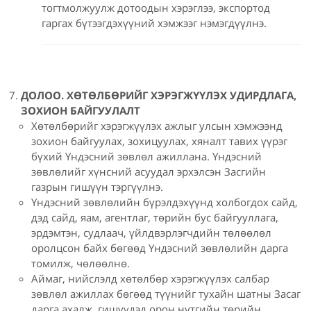
тогтмолжуулж дотоодын хэрэглээ, экспортод
гаргах бүтээгдэхүүний хэмжээг нэмэгдүүлнэ.
ДОЛОО. ХӨТӨЛБӨРИЙГ ХЭРЭГЖҮҮЛЭХ УДИРДЛАГА,
ЗОХИОН БАЙГУУЛАЛТ
Хөтөлбөрийг хэрэгжүүлэх ажлыг улсын хэмжээнд
зохион байгуулах, зохицуулах, хяналт тавих үүрэг
бүхий Үндэсний зөвлөл ажиллана. Үндэсний
зөвлөлийг хүнсний асуудал эрхэлсэн Засгийн
газрын гишүүн тэргүүлнэ.
Үндэсний зөвлөлийн бүрэлдэхүүнд холбогдох сайд,
дэд сайд, яам, агентлаг, төрийн бус байгууллага,
эрдэмтэн, судлаач, үйлдвэрлэгчдийн төлөөлөл
оролцсон байх бөгөөд Үндэсний зөвлөлийн дарга
томилж, чөлөөлнө.
Аймаг, нийслэлд хөтөлбөр хэрэгжүүлэх салбар
зөвлөл ажиллах бөгөөд түүнийг тухайн шатны Засаг
дарга ахалж, гишүүдэд орон нутгийн төрийн