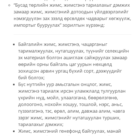
“Бусад төрлийн жимс, жимсгэнэ тариалахыг дэмжих
замаар жимс, жимсгэний дотоодын үйлдвэрлэлийг
нэмэгдүүлэн зах зээлд өрсөлдөх чадварыг хөгжүүлж,
импортыг бууруулах” зорилтын хүрээнд:
Байгалийн жимс, жимсгэнэ, чацарганыг
тарималжуулах, нутагшуулах, түүнийг селекцийн
эх материал болгон ашиглаж сайжруулах замаар
өөрийн орны байгаль цаг уурын нөхцөлд
зохицсон арвин ургац бүхий сорт, дээжүүдийг
бий болгох;
Бүс нутгийн уур амьсгалын онцлог, жимс,
жимсгэнэ тариалж ирсэн уламжлалд тулгуурлан
үхрийн нүд, мойл, улаалзгана, бөөрөлзгөнө,
долоогоно, нохойн хошуу, тошлой, нэрс, аньс,
гүзээлзгэнэ, тэс, өрөл, алим, давжаа алим, чавга
зэрэг жимс, жимсгэнийг нутагшуулан турших,
тариалахыг дэмжих;
Жимс, жимсгэний генефонд байгуулах, манай