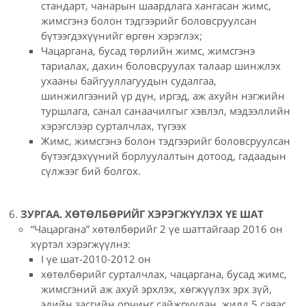
стандарт, чанарын шаардлага хангасан жимс,
жимсгэнэ болон тэдгээрийг боловсруулсан
бүтээгдэхүүнийг өргөн хэрэглэх;
Чацаргана, бусад төрлийн жимс, жимсгэнэ
тариалах, дахин боловсруулах талаар шинжлэх
ухааны байгууллагуудын судалгаа,
шинжилгээний үр дүн, иргэд, аж ахуйн нэгжийн
туршлага, санал санаачилгыг хэвлэл, мэдээллийн
хэрэгслээр сурталчлах, түгээх
Жимс, жимсгэнэ болон тэдгээрийг боловсруулсан
бүтээгдэхүүний борлуулалтын дотоод, гадаадын
сүлжээг бий болгох.
ЗУРГАА. ХӨТӨЛБӨРИЙГ ХЭРЭГЖҮҮЛЭХ ҮЕ ШАТ
“Чацаргана” хөтөлбөрийг 2 үе шаттайгаар 2016 он
хүртэл хэрэгжүүлнэ:
I үе шат-2010-2012 он
хөтөлбөрийг сурталчлах, чацаргана, бусад жимс,
жимсгэний аж ахуй эрхлэх, хөгжүүлэх эрх зүй,
эдийн засгийн орчинг сайжруулан, жилд 5 саяас