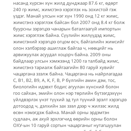
насанд хүрсэн хүн жилд дунджаар 87.6 кг, өдөрт
240 гр жимс, жимсгэнэ хэрэглэх нь зохистой гэж
үздэг. Манай улсын нэг хүн 1990 онд 12 кг жимс,
жимсгэнэ хэрэглэж байсан бол 2007 онд 8.4 кг болж
буурсны зэрэгцээ чанарын баталгаагүй импортын
жимс хэрэглэж байна. Сүүлийн жилүүдэд жимс,
жимсгэний хэрэгцээ огцом өсч, байгалийн жимсийг
олон хэлбэрээр ашиглаж байгаа ч, нөөцийг нь
арвижуулах асуудал хоцорч байна. 2009 оны
байдлаар улсын хэмжээнд 1200 га талбайд жимс,
жимсгэнэ тариалж байгаагийн 80 гаруй хувийг
чацаргана эзэлж байна. Чацаргана нь найрлагадаа
C, B1, B2, B9, A, K, F, B, P бүлгийн амин дэм, тос,
биологийн идэвхт бодис агуулан хүнсний болон
гоо сайхан, эмийн олон нэр төрлийн бүтээгдэхүүн
үйлдвэрлэх үнэт түүхий эд тул түүний эрэлт хэрэгцээ
дотоодод ч, дэлхийн зах зээл дээр ч жилээс жилд
өсөн нэмэгдэж байна. Манай орны эрдэмтэн
судлаач, аж ахуй эрхлэгчид өөрийн орны болон
ОХУ-ын 10 гаруй сортын чацарганыг нутагшуулан