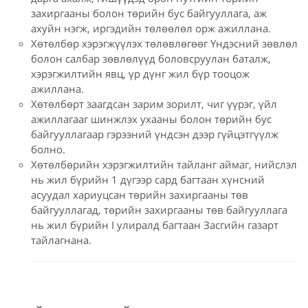
захиргааны болон төрийн бус байгууллага, аж
ахуйн нэгж, иргэдийн төлөөлөл орж ажиллана.
Хөтөлбөр хэрэгжүүлэх төлөвлөгөөг Үндэсний зөвлөл
болон салбар зөвлөлүүд боловсруулан баталж,
хэрэгжилтийн явц, үр дүнг жил бүр тооцож
ажиллана.
Хөтөлбөрт заагдсан зарим зорилт, чиг үүрэг, үйл
ажиллагааг шинжлэх ухааны болон төрийн бус
байгууллагаар гэрээний үндсэн дээр гүйцэтгүүлж
болно.
Хөтөлбөрийн хэрэгжилтийн тайланг аймаг, нийслэл
нь жил бүрийн 1 дүгээр сард багтаан хүнсний
асуудал хариуцсан төрийн захиргааны төв
байгууллагад, төрийн захиргааны төв байгууллага
нь жил бүрийн I улиралд багтаан Засгийн газарт
тайлагнана.