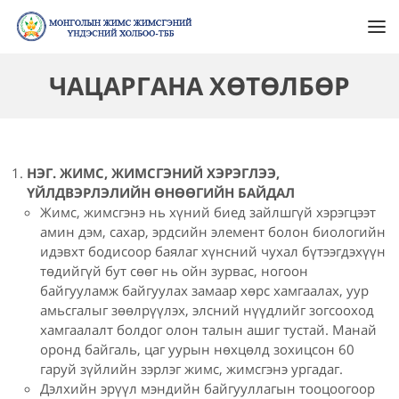
ЧАЦАРГАНА ХӨТӨЛБӨР
НЭГ. ЖИМС, ЖИМСГЭНИЙ ХЭРЭГЛЭЭ,
ҮЙЛДВЭРЛЭЛИЙН ӨНӨӨГИЙН БАЙДАЛ
Жимс, жимсгэнэ нь хүний биед зайлшгүй хэрэгцээт
амин дэм, сахар, эрдсийн элемент болон биологийн
идэвхт бодисоор баялаг хүнсний чухал бүтээгдэхүүн
төдийгүй бут сөөг нь ойн зурвас, ногоон
байгууламж байгуулах замаар хөрс хамгаалах, уур
амьсгалыг зөөлрүүлэх, элсний нүүдлийг зогсооход
хамгаалалт болдог олон талын ашиг тустай. Манай
оронд байгаль, цаг уурын нөхцөлд зохицсон 60
гаруй зүйлийн зэрлэг жимс, жимсгэнэ ургадаг.
Дэлхийн эрүүл мэндийн байгууллагын тооцоогоор