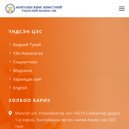
ҮНДСЭН ЦЭС
Бидний Тухай
Үйл Ажиллагаа
Гишүүнчлэл
Мэдээлэл
Харилцах хаяг
English
ХОЛБОО БАРИХ
Монгол улс Улаанбаатар хот-14210 Сүхбаатар дүүрэг
1-р хороо, Энхтайваны өргөн чөлөө Азмон төв 503
тоот