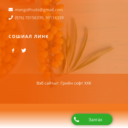
mongolfruits@gmail.com
(976) 70156339, 99116339
СОШИАЛ ЛИНК
Вэб сайт
ыг:
Грийн софт ХХК
Дуудлагын төв
Залгах